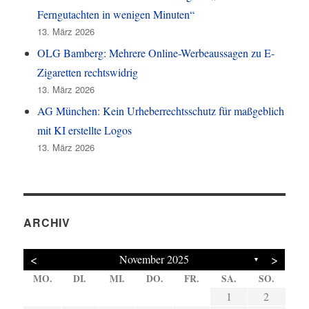
Ferngutachten in wenigen Minuten“
13. März 2026
OLG Bamberg: Mehrere Online-Werbeaussagen zu E-
Zigaretten rechtswidrig
13. März 2026
AG München: Kein Urheberrechtsschutz für maßgeblich
mit KI erstellte Logos
13. März 2026
ARCHIV
<
>
November 2025
▼
MO.
DI.
MI.
DO.
FR.
SA.
SO.
7
4
6
5
4
4
1
6
7
4
6
2
4
7
2
3
1
6
5
5
6
2
1
2