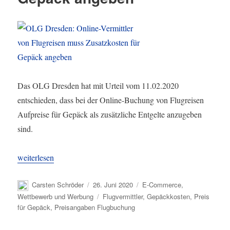
Das OLG Dresden hat mit Urteil vom 11.02.2020
entschieden, dass bei der Online-Buchung von Flugreisen
Aufpreise für Gepäck als zusätzliche Entgelte anzugeben
sind.
„OLG Dresden: Online-Vermittler von Flugreisen muss Zusatzko
weiterlesen
Autor
Veröffentlicht
Kategorien
Carsten Schröder
26. Juni 2020
E-Commerce
,
am
Schlagwörter
Wettbewerb und Werbung
Flugvermittler
,
Gepäckkosten
,
Preis
für Gepäck
,
Preisangaben Flugbuchung