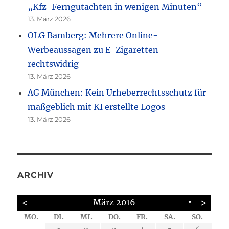
„Kfz-Ferngutachten in wenigen Minuten“
13. März 2026
OLG Bamberg: Mehrere Online-
Werbeaussagen zu E-Zigaretten
rechtswidrig
13. März 2026
AG München: Kein Urheberrechtsschutz für
maßgeblich mit KI erstellte Logos
13. März 2026
ARCHIV
<
>
März 2016
▼
MO.
DI.
MI.
DO.
FR.
SA.
SO.