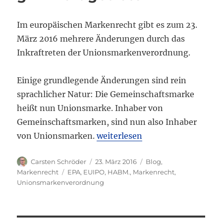
Im europäischen Markenrecht gibt es zum 23.
März 2016 mehrere Änderungen durch das
Inkraftreten der Unionsmarkenverordnung.
Einige grundlegende Änderungen sind rein
sprachlicher Natur: Die Gemeinschaftsmarke
heißt nun Unionsmarke. Inhaber von
Gemeinschaftsmarken, sind nun also Inhaber
„Unionsmarkenverordnung in K
von Unionsmarken.
weiterlesen
Autor
Veröffentlicht
Kategorien
Carsten Schröder
23. März 2016
Blog
,
am
Schlagwörter
Markenrecht
EPA
,
EUIPO
,
HABM.
,
Markenrecht
,
Unionsmarkenverordnung