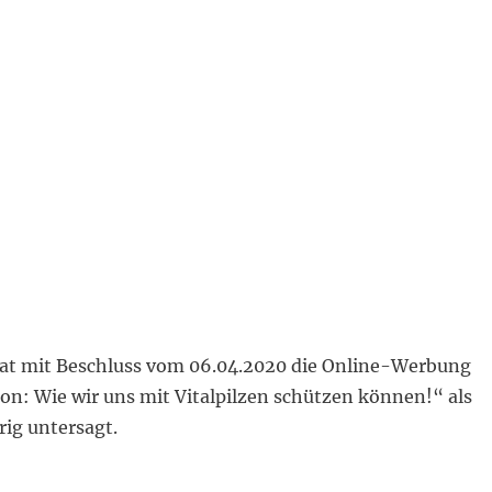
at mit Beschluss vom 06.04.2020 die Online-Werbung
on: Wie wir uns mit Vitalpilzen schützen können!“ als
ig untersagt.
rona-Infektion: Wie wir uns mit Vitalpilzen schützen k