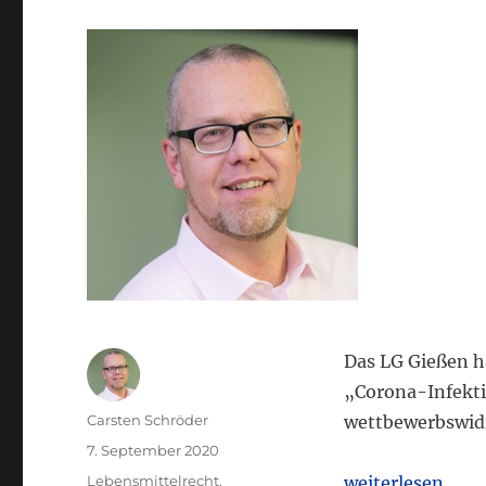
Das LG Gießen h
„Corona-Infekti
Autor
Carsten Schröder
wettbewerbswidr
Veröffentlicht
7. September 2020
am
Kategorien
„LG Gießen: „Co
Lebensmittelrecht
,
weiterlesen