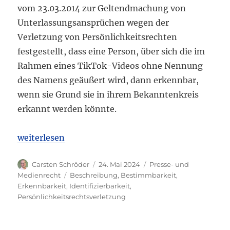
vom 23.03.2014 zur Geltendmachung von
Unterlassungsansprüchen wegen der
Verletzung von Persönlichkeitsrechten
festgestellt, dass eine Person, über sich die im
Rahmen eines TikTok-Videos ohne Nennung
des Namens geäußert wird, dann erkennbar,
wenn sie Grund sie in ihrem Bekanntenkreis
erkannt werden könnte.
„OLG Dresden: Person auf TikTok durch Beschreib
weiterlesen
Autor
Veröffentlicht
Kategorien
Carsten Schröder
24. Mai 2024
Presse- und
am
Schlagwörter
Medienrecht
Beschreibung
,
Bestimmbarkeit
,
Erkennbarkeit
,
Identifizierbarkeit
,
Persönlichkeitsrechtsverletzung