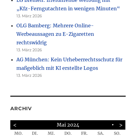
„Kfz-Ferngutachten in wenigen Minuten“
13. März 2026
OLG Bamberg: Mehrere Online-
Werbeaussagen zu E-Zigaretten
rechtswidrig
13. März 2026
AG München: Kein Urheberrechtsschutz für
maßgeblich mit KI erstellte Logos
13. März 2026
ARCHIV
<
>
Mai 2024
▼
MO.
DI.
MI.
DO.
FR.
SA.
SO.