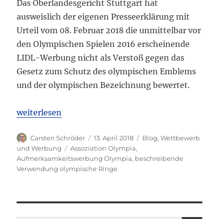
Das Oberlandesgericht Stuttgart hat
ausweislich der eigenen Presseerklärung mit
Urteil vom 08. Februar 2018 die unmittelbar vor
den Olympischen Spielen 2016 erscheinende
LIDL-Werbung nicht als Verstoß gegen das
Gesetz zum Schutz des olympischen Emblems
und der olympischen Bezeichnung bewertet.
„OLG Stuttgart: LIDL-Werbung für Grillprodukte v
weiterlesen
Autor
Veröffentlicht
Kategorien
Carsten Schröder
13. April 2018
Blog
,
Wettbewerb
am
Schlagwörter
und Werbung
Assoziation Olympia
,
Aufmerksamkeitswerbung Olympia
,
beschreibende
Verwendung olympische Ringe