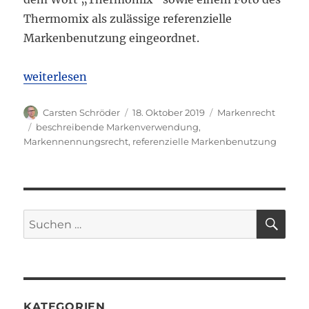
Thermomix als zulässige referenzielle
Markenbenutzung eingeordnet.
„OLG Köln: Kochbuch mit Rezepten für Thermomox
weiterlesen
Autor
Veröffentlicht
Kategorien
Carsten Schröder
18. Oktober 2019
Markenrecht
am
Schlagwörter
beschreibende Markenverwendung
,
Markennennungsrecht
,
referenzielle Markenbenutzung
SU
Suchen
nach:
KATEGORIEN