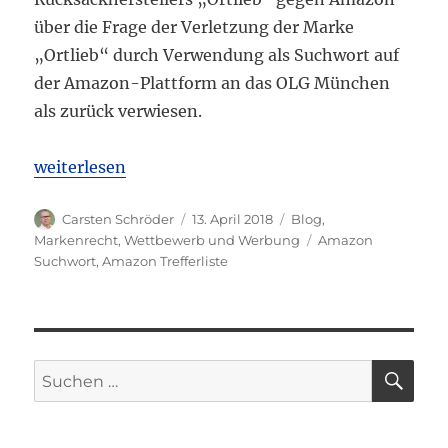
über die Frage der Verletzung der Marke
„Ortlieb“ durch Verwendung als Suchwort auf
der Amazon-Plattform an das OLG München
als zurück verwiesen.
„BGH: Benutzung von Drittmarken als Suchwort a
weiterlesen
Autor
Veröffentlicht
Kategorien
Carsten Schröder
13. April 2018
Blog
,
am
Schlagwörter
Markenrecht
,
Wettbewerb und Werbung
Amazon
Suchwort
,
Amazon Trefferliste
SU
Suchen
nach: