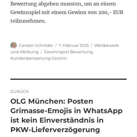
Bewertung abgeben mussten, um an einem
Gewinnspiel mit einem Gewinn von 200,- EUR
teilzunehmen.
Autor
Veröffentlicht
Kategorien
Carsten Schröder
7. Februar 2025
Wettbewerb
am
Schlagwörter
und Werbung
Gewinnspiel Bewertung
,
Kundenberwertung Gewinn
Beitragsnavigation
ZURÜCK
OLG München: Posten
Vorheriger
Beitrag:
Grimasse-Emojis in WhatsApp
ist kein Einverständnis in
PKW-Lieferverzögerung