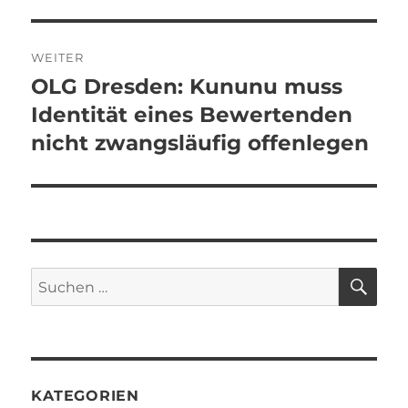
WEITER
OLG Dresden: Kununu muss
Nächster
Beitrag:
Identität eines Bewertenden
nicht zwangsläufig offenlegen
SU
Suchen
nach:
KATEGORIEN