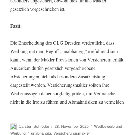
besonders abgesichert, obwohl dies für alle Makler
gesetzlich vorgeschrieben ist.
Fazit:
Die Entscheidung des OLG Dresden verdeutlicht, dass
Werbung mit dem Begriff „unabhängig“ irreführend sein
kann, wenn der Makler Provisionen von Versicherern erhält.
Außerdem dürfen gesetzlich vorgeschriebene
Absicherungen nicht als besondere Zusatzleistung
dargestellt werden. Versicherungsmakler sollten ihre
Werbeaussagen daher sorgfältig prüfen, um Verbraucher
nicht in die Irre zu führen und Abmahnrisiken zu vermeiden
Autor
Veröffentlicht
Kategorien
Carsten Schröder
28. November 2025
Wettbewerb und
am
Schlagwörter
Werbung
unabhängig
,
Versicherungsmakler
,