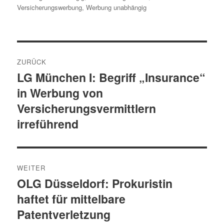
Versicherungswerbung
,
Werbung unabhängig
Beitragsnavigation
ZURÜCK
LG München I: Begriff „Insurance“
Vorheriger
in Werbung von
Beitrag:
Versicherungsvermittlern
irreführend
WEITER
OLG Düsseldorf: Prokuristin
Nächster
haftet für mittelbare
Beitrag:
Patentverletzung