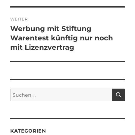
WEITER
Werbung mit Stiftung
Nächster
Beitrag:
Warentest künftig nur noch
mit Lizenzvertrag
SU
Suchen
nach:
KATEGORIEN