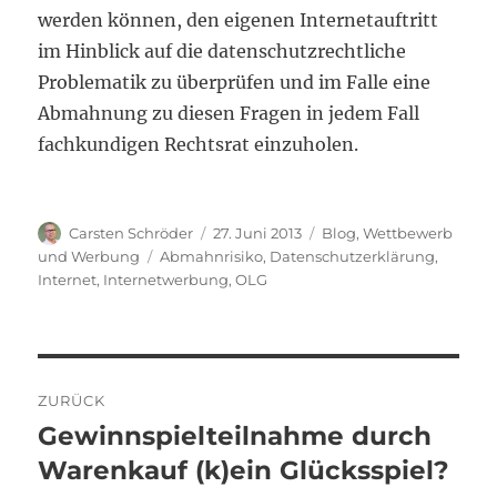
werden können, den eigenen Internetauftritt
im Hinblick auf die datenschutzrechtliche
Problematik zu überprüfen und im Falle eine
Abmahnung zu diesen Fragen in jedem Fall
fachkundigen Rechtsrat einzuholen.
Autor
Veröffentlicht
Kategorien
Carsten Schröder
27. Juni 2013
Blog
,
Wettbewerb
am
Schlagwörter
und Werbung
Abmahnrisiko
,
Datenschutzerklärung
,
Internet
,
Internetwerbung
,
OLG
Beitragsnavigation
ZURÜCK
Gewinnspielteilnahme durch
Vorheriger
Beitrag:
Warenkauf (k)ein Glücksspiel?