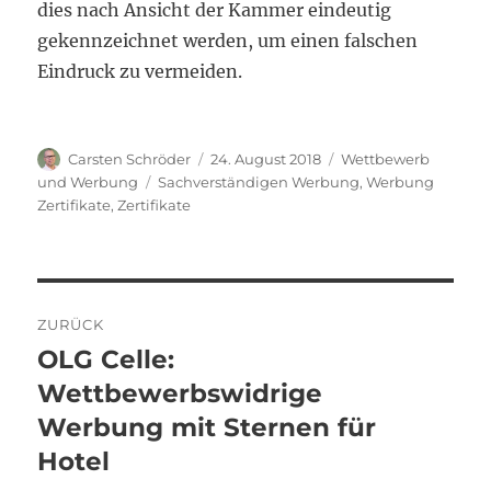
dies nach Ansicht der Kammer eindeutig
gekennzeichnet werden, um einen falschen
Eindruck zu vermeiden.
Autor
Veröffentlicht
Kategorien
Carsten Schröder
24. August 2018
Wettbewerb
am
Schlagwörter
und Werbung
Sachverständigen Werbung
,
Werbung
Zertifikate
,
Zertifikate
Beitragsnavigation
ZURÜCK
OLG Celle:
Vorheriger
Beitrag:
Wettbewerbswidrige
Werbung mit Sternen für
Hotel