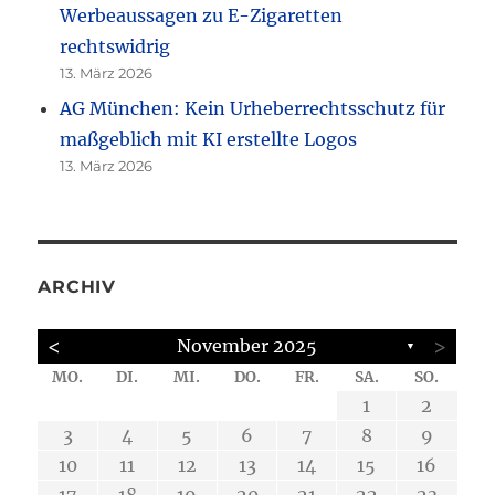
Werbeaussagen zu E-Zigaretten
rechtswidrig
13. März 2026
AG München: Kein Urheberrechtsschutz für
maßgeblich mit KI erstellte Logos
13. März 2026
ARCHIV
<
>
November 2025
▼
MO.
DI.
MI.
DO.
FR.
SA.
SO.
6
6
6
6
6
4
5
4
4
4
2
4
2
5
5
2
7
7
7
3
1
1
1
2
14
12
14
14
10
12
12
13
13
13
13
13
11
11
11
11
11
9
9
9
8
8
3
4
5
6
7
8
9
20
20
20
20
20
19
16
16
19
19
16
21
18
18
18
15
21
18
18
21
15
17
10
11
12
13
14
15
16