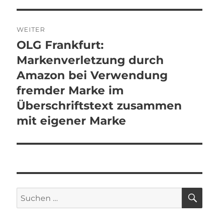
WEITER
OLG Frankfurt:
Nächster
Beitrag:
Markenverletzung durch
Amazon bei Verwendung
fremder Marke im
Überschriftstext zusammen
mit eigener Marke
SU
Suchen
nach: