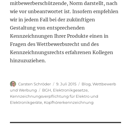
mitbewerberschützende, Norm darstellt, nach
wie vor unbeantwortet ist. Insofern empfehlen
wir in jedem Fall bei der zukünftigen
Gestaltung von entsprechenden
Kennzeichnungen Ihrer Produkte einen in
Fragen des Wettbewerbsrecht und des
Kennzeichnungsrechts erfahrenen Kollegen
hinzuzuziehen.
Autor
Veröffentlicht
Kategorien
Carsten Schröder
9. Juli 2015
Blog
,
Wettbewerb
am
Schlagwörter
und Werbung
BGH
,
Elektronikgesetze
,
Kennzeichnungsverpflichtung für Elektro und
Elektronikgeräte
,
Kopfhörerkennzeichnung
Beitragsnavigation