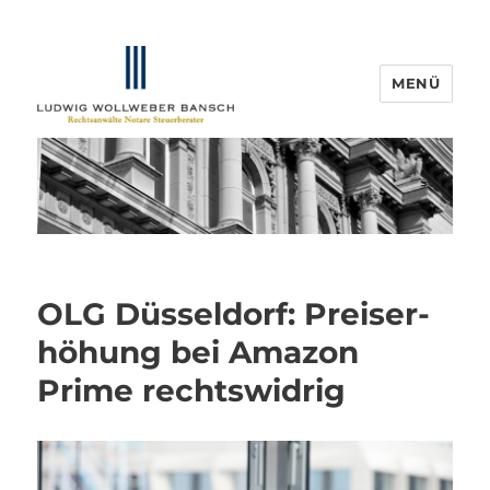
MENÜ
IP-Blogger.de
OLG Düsseldorf: Preis­er­
höhung bei Amazon
Prime rechts­widrig