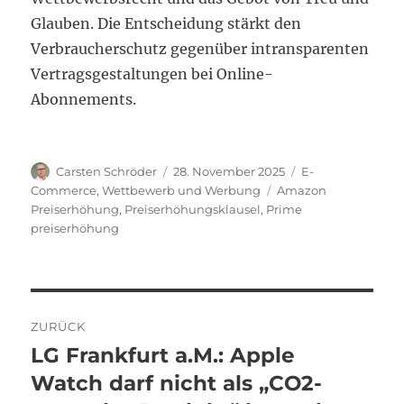
Glauben. Die Entscheidung stärkt den
Verbraucherschutz gegenüber intransparenten
Vertragsgestaltungen bei Online-
Abonnements.
Autor
Veröffentlicht
Kategorien
Carsten Schröder
28. November 2025
E-
am
Schlagwörter
Commerce
,
Wettbewerb und Werbung
Amazon
Preiserhöhung
,
Preiserhöhungsklausel
,
Prime
preiserhöhung
Beitragsnavigation
ZURÜCK
LG Frankfurt a.M.: Apple
Vorheriger
Beitrag:
Watch darf nicht als „CO2-