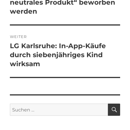
neutrales Produkt“ beworben
werden
WEITER
LG Karlsruhe: In-App-Käufe
Nächster
Beitrag:
durch siebenjähriges Kind
wirksam
SU
Suchen
nach: