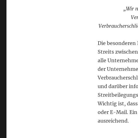
„Wir n
Ver
Verbraucherschlic
Die besonderen 
Streits zwische
alle Unternehme
der Unternehmer
Verbraucherschl
und darüber inf
Streitbeilegungsv
Wichtig ist, das
oder E-Mail. Ein
ausreichend.