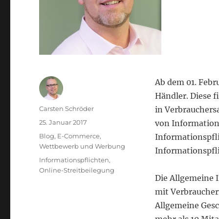
Ab dem 01. Febru
Händler. Diese f
Autor
Carsten Schröder
in Verbrauchers
Veröffentlicht
25. Januar 2017
von Information
am
Kategorien
Blog
,
E-Commerce
,
Informationspfli
Wettbewerb und Werbung
Informationspfl
Schlagwörter
Informationspflichten
,
Online-Streitbeilegung
Die Allgemeine 
mit Verbraucher
Allgemeine Gesc