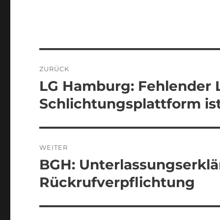
Beitragsnavigation
ZURÜCK
LG Hamburg: Fehlender L
Vorheriger
Beitrag:
Schlichtungsplattform i
WEITER
BGH: Unterlassungserklä
Nächster
Beitrag:
Rückrufverpflichtung