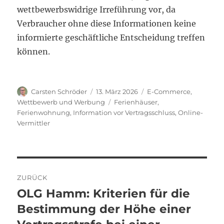
wettbewerbswidrige Irreführung vor, da
Verbraucher ohne diese Informationen keine
informierte geschäftliche Entscheidung treffen
können.
Autor
Veröffentlicht
Kategorien
Carsten Schröder
13. März 2026
E-Commerce
,
am
Schlagwörter
Wettbewerb und Werbung
Ferienhäuser
,
Ferienwohnung
,
Information vor Vertragsschluss
,
Online-
Vermittler
Beitragsnavigation
ZURÜCK
OLG Hamm: Kriterien für die
Vorheriger
Beitrag:
Bestimmung der Höhe einer