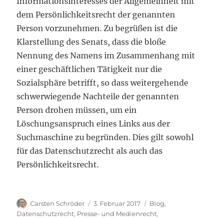
Informationsinteresses der Allgemeinheit mit
dem Persönlichkeitsrecht der genannten
Person vorzunehmen. Zu begrüßen ist die
Klarstellung des Senats, dass die bloße
Nennung des Namens im Zusammenhang mit
einer geschäftlichen Tätigkeit nur die
Sozialsphäre betrifft, so dass weitergehende
schwerwiegende Nachteile der genannten
Person drohen müssen, um ein
Löschungsanspruch eines Links aus der
Suchmaschine zu begründen. Dies gilt sowohl
für das Datenschutzrecht als auch das
Persönlichkeitsrecht.
Autor
Veröffentlicht
Kategorien
Carsten Schröder
3. Februar 2017
Blog
,
am
Datenschutzrecht
,
Presse- und Medienrecht
,