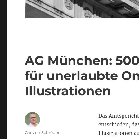
AG München: 500
für unerlaubte O
Illustrationen
Das Amtsgericht
entschieden, da
Autor
Carsten Schröder
Illustrationen a