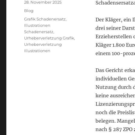
Veröffentlicht
28. November 2025
Schadensersatza
am
Kategorien
Blog
Schlagwörter
Grafik Schadenersatz
,
Der Kläger, ein I
Illustrationen
drei seiner Dars
Schadenersatz
,
Erzieherstellen 
Urheberverletzung Grafik
,
Urheberverletzung
Kläger 1.800 Eur
Illustrationen
einem 100-proze
Das Gericht erka
individuellen G
Nutzung durch di
keine ausreiche
Lizenzierungspr
noch die Preisli
belegen. Mangel
nach § 287 ZPO 