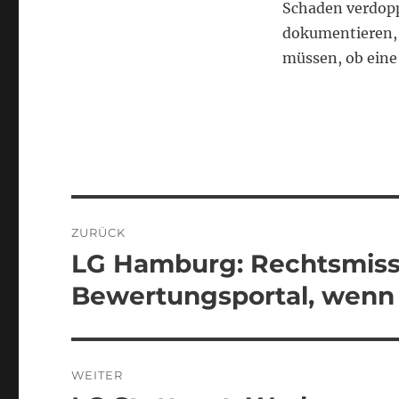
Schaden verdopp
dokumentieren, 
müssen, ob eine
Beitragsnavigation
ZURÜCK
LG Hamburg: Rechtsmiss
Vorheriger
Beitrag:
Bewertungsportal, wenn
WEITER