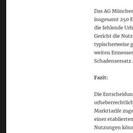
Das AG München s
insgesamt 250 Eu
die fehlende Ur
Gericht die Nutz
typischerweise 
weiten Ermessen
Schadensersatz 
Fazit:
Die Entscheidun
urheberrechtli
Markttarife zug
einer etablierte
Nutzungen könn