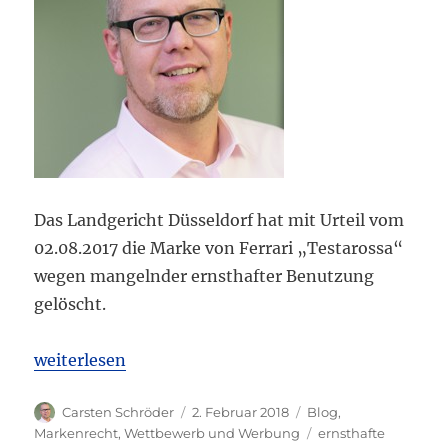
Das Landgericht Düsseldorf hat mit Urteil vom
02.08.2017 die Marke von Ferrari „Testarossa“
wegen mangelnder ernsthafter Benutzung
gelöscht.
„Das LG Düsseldorf hat die Marke „Testarossa“ von
weiterlesen
Autor
Veröffentlicht
Kategorien
Carsten Schröder
2. Februar 2018
Blog
,
am
Schlagwörter
Markenrecht
,
Wettbewerb und Werbung
ernsthafte