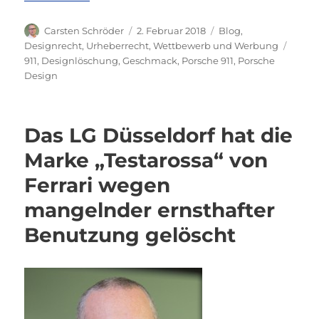
Autor
Veröffentlicht
Kategorien
Carsten Schröder
2. Februar 2018
Blog
,
am
Schla
Designrecht
,
Urheberrecht
,
Wettbewerb und Werbung
911
,
Designlöschung
,
Geschmack
,
Porsche 911
,
Porsche
Design
Das LG Düsseldorf hat die
Marke „Testarossa“ von
Ferrari wegen
mangelnder ernsthafter
Benutzung gelöscht