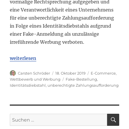
vormalige Rechtsprechung aufgegeben und
eine Verantwortlichkeit eines Unternehmens
für eine unberechtigte Zahlungsaufforderung
in Folge eines Identitätsdiebstahls aufgrund
einer Fake-Anmeldung als unzulässige
irreführende Werbung verboten.
„BGH: Unberechtigte Zahlungsaufforderung bei Fak
weiterlesen
Autor
Veröffentlicht
Kategorien
Carsten Schröder
18. Oktober 2019
E-Commerce
,
am
Schlagwörter
Wettbewerb und Werbung
Fake-Bestellung
,
Identitätsdiebstahl
,
unberechtigte Zahlungsaufforderung
SU
Suchen
nach: