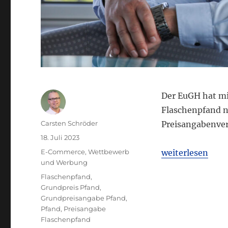
Der EuGH hat mi
Flaschenpfand n
Autor
Carsten Schröder
Preisangabenve
Veröffentlicht
18. Juli 2023
am
Kategorien
„EuGH: Flaschen
E-Commerce
,
Wettbewerb
weiterlesen
und Werbung
Schlagwörter
Flaschenpfand
,
Grundpreis Pfand
,
Grundpreisangabe Pfand
,
Pfand
,
Preisangabe
Flaschenpfand