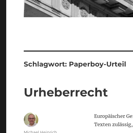
Schlagwort:
Paperboy-Urteil
Urheberrecht
Europäischer Ge
Texten zulässig,
Autor
Michael Heinrich