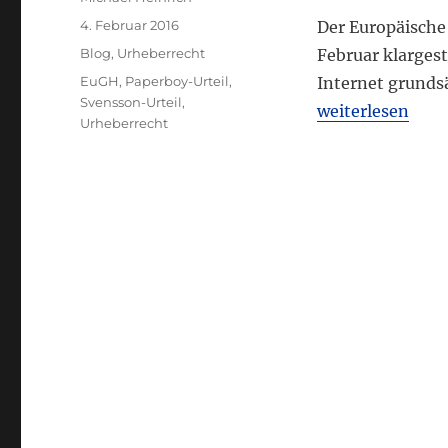
Veröffentlicht
4. Februar 2016
Der Europäische
am
Kategorien
Blog
,
Urheberrecht
Februar klargest
Schlagwörter
EuGH
,
Paperboy-Urteil
,
Internet grundsä
Svensson-Urteil
,
„Urheberrecht“
weiterlesen
Urheberrecht