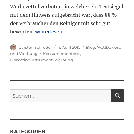
Werbezettel verboten, in welcher ein Testsiegel
mit dem Hinweis aufgebracht war, dass 88 %
der Verbraucher den Reiniger mit sehr gut
„Werbung mit Konsumententests“
bewerten.
weiterlesen
Autor
Veröffentlicht
Kategorien
Carsten Schröder
4. April 2012
Blog
,
Wettbewerb
am
Schlagwörter
und Werbung
Konsumententests
,
Marketinginstrument
,
Werbung
SU
Suchen
nach:
KATEGORIEN