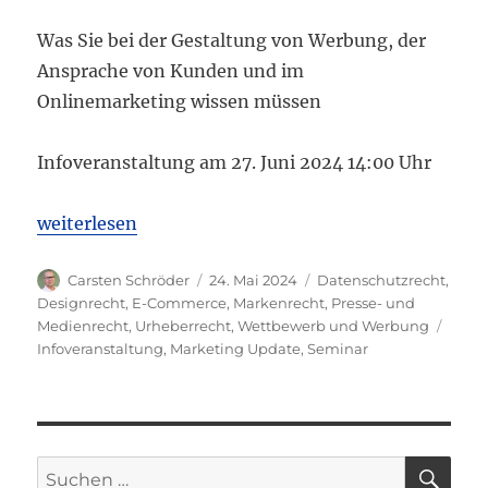
Was Sie bei der Gestaltung von Werbung, der
Ansprache von Kunden und im
Onlinemarketing wissen müssen
Infoveranstaltung am 27. Juni 2024 14:00 Uhr
„Marketing Update – Vermeidung von Abmahnfallen
weiterlesen
Autor
Veröffentlicht
Kategorien
Carsten Schröder
24. Mai 2024
Datenschutzrecht
,
am
Designrecht
,
E-Commerce
,
Markenrecht
,
Presse- und
Schla
Medienrecht
,
Urheberrecht
,
Wettbewerb und Werbung
Infoveranstaltung
,
Marketing Update
,
Seminar
SU
Suchen