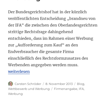
Der Bundesgerichtshof hat in der kürzlich
veröffentlichten Entscheidung „brandneu von
der IFA“ die zwischen den Oberlandesgerichten
strittige Rechtsfrage dahingehend
entschieden, dass im Rahmen einer Werbung
zur „Aufforderung zum Kauf“ an den
Endverbraucher die gesamte Firma
einschließlich des Rechtsformzusatzes des
Werbenden angegeben werden muss.
„Firmenangabe in Werbung“
weiterlesen
Autor
Veröffentlicht
Kategorien
Carsten Schröder
8. November 2013
Blog
,
am
Schlagwörter
Wettbewerb und Werbung
Firmenangabe
,
IFA
,
Werbung