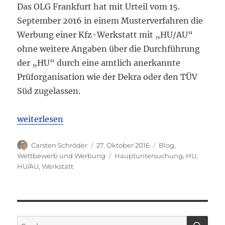
Das OLG Frankfurt hat mit Urteil vom 15.
September 2016 in einem Musterverfahren die
Werbung einer Kfz-Werkstatt mit „HU/AU“
ohne weitere Angaben über die Durchführung
der „HU“ durch eine amtlich anerkannte
Prüforganisation wie der Dekra oder den TÜV
Süd zugelassen.
„OLG Frankfurt: HPR gewinnt Musterstreit, Kfz-W
weiterlesen
Autor
Veröffentlicht
Kategorien
Carsten Schröder
27. Oktober 2016
Blog
,
am
Schlagwörter
Wettbewerb und Werbung
Hauptuntersuchung
,
HU
,
HU/AU
,
Werkstatt
SU
Suchen