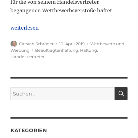
für die von seinem Handelsvertreter
begangenen Wettbewerbsverstöße haftet.
„LG Frankfurt a.M.: Unternehmen haftet für Wettb
weiterlesen
Autor
Veröffentlicht
Kategorien
Carsten Schröder
10. April 2019
Wettbewerb und
am
Schlagwörter
Werbung
Beauftragtenhaftung
,
Haftung
,
Handelsvertreter
SU
Suchen
nach:
KATEGORIEN