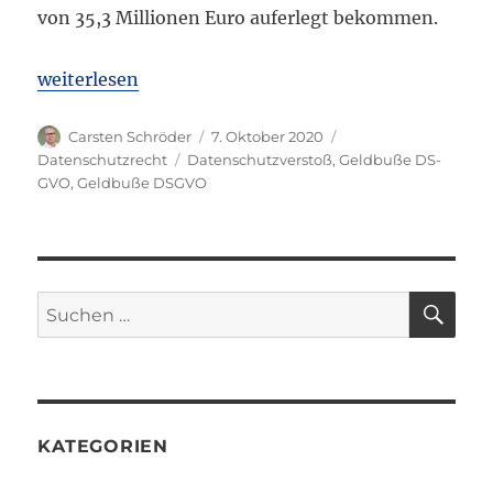
von 35,3 Millionen Euro auferlegt bekommen.
„Hamburger Datenschutzbehörde verhängt Rekord-
weiterlesen
Autor
Veröffentlicht
Kategorien
Carsten Schröder
7. Oktober 2020
am
Schlagwörter
Datenschutzrecht
Datenschutzverstoß
,
Geldbuße DS-
GVO
,
Geldbuße DSGVO
SU
Suchen
nach:
KATEGORIEN