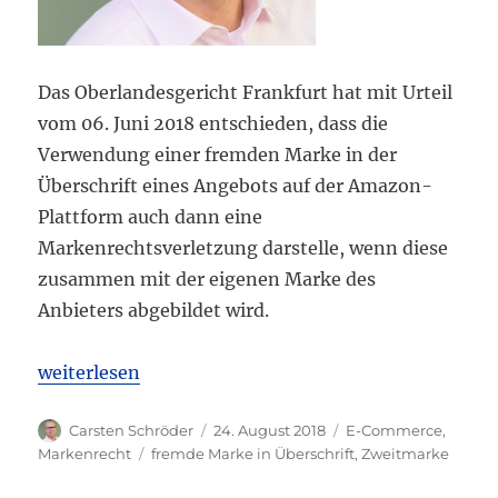
Das Oberlandesgericht Frankfurt hat mit Urteil
vom 06. Juni 2018 entschieden, dass die
Verwendung einer fremden Marke in der
Überschrift eines Angebots auf der Amazon-
Plattform auch dann eine
Markenrechtsverletzung darstelle, wenn diese
zusammen mit der eigenen Marke des
Anbieters abgebildet wird.
„OLG Frankfurt: Markenverletzung durch Amazon b
weiterlesen
Autor
Veröffentlicht
Kategorien
Carsten Schröder
24. August 2018
E-Commerce
,
am
Schlagwörter
Markenrecht
fremde Marke in Überschrift
,
Zweitmarke