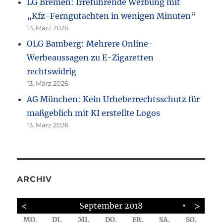
LG Bremen: Irreführende Werbung mit
„Kfz-Ferngutachten in wenigen Minuten“
13. März 2026
OLG Bamberg: Mehrere Online-
Werbeaussagen zu E-Zigaretten
rechtswidrig
13. März 2026
AG München: Kein Urheberrechtsschutz für
maßgeblich mit KI erstellte Logos
13. März 2026
ARCHIV
<
>
September 2018
▼
MO.
DI.
MI.
DO.
FR.
SA.
SO.