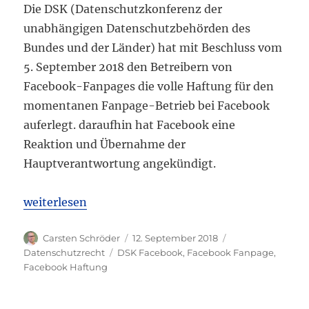
Die DSK (Datenschutzkonferenz der
unabhängigen Datenschutzbehörden des
Bundes und der Länder) hat mit Beschluss vom
5. September 2018 den Betreibern von
Facebook-Fanpages die volle Haftung für den
momentanen Fanpage-Betrieb bei Facebook
auferlegt. daraufhin hat Facebook eine
Reaktion und Übernahme der
Hauptverantwortung angekündigt.
„DSK: Betrieb Fanpages ohne Regelung durch Faceb
weiterlesen
Autor
Veröffentlicht
Kategorien
Carsten Schröder
12. September 2018
am
Schlagwörter
Datenschutzrecht
DSK Facebook
,
Facebook Fanpage
,
Facebook Haftung