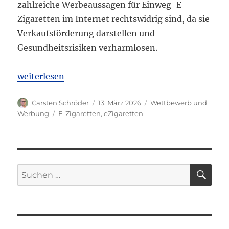
zahlreiche Werbeaussagen für Einweg-E-
Zigaretten im Internet rechtswidrig sind, da sie
Verkaufsförderung darstellen und
Gesundheitsrisiken verharmlosen.
„OLG Bamberg: Mehrere Online-Werbeaussagen zu E
weiterlesen
Autor
Veröffentlicht
Kategorien
Carsten Schröder
13. März 2026
Wettbewerb und
am
Schlagwörter
Werbung
E-Zigaretten
,
eZigaretten
SU
Suchen
nach: