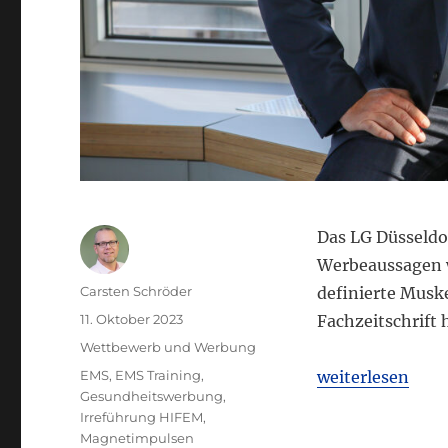
Das LG Düsseldor
Werbeaussagen 
Autor
Carsten Schröder
definierte Muske
Veröffentlicht
11. Oktober 2023
Fachzeitschrift
am
Kategorien
Wettbewerb und Werbung
Schlagwörter
„LG Düsseldorf:
EMS
,
EMS Training
,
weiterlesen
Gesundheitswerbung
,
Irreführung HIFEM
,
Magnetimpulsen