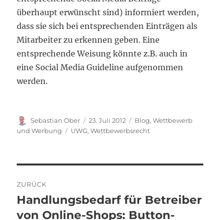
überhaupt erwünscht sind) informiert werden,
dass sie sich bei entsprechenden Einträgen als
Mitarbeiter zu erkennen geben. Eine
entsprechende Weisung könnte z.B. auch in
eine Social Media Guideline aufgenommen
werden.
Autor
Veröffentlicht
Kategorien
Sebastian Ober
23. Juli 2012
Blog
,
Wettbewerb
am
Schlagwörter
und Werbung
UWG
,
Wettbewerbsrecht
Beitragsnavigation
ZURÜCK
Handlungsbedarf für Betreiber
Vorheriger
Beitrag:
von Online-Shops: Button-