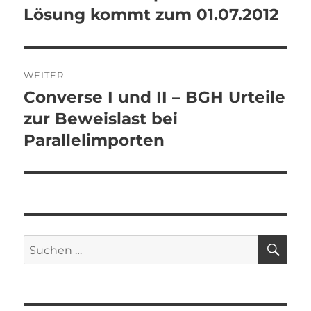
Lösung kommt zum 01.07.2012
WEITER
Converse I und II – BGH Urteile
Nächster
Beitrag:
zur Beweislast bei
Parallelimporten
SU
Suchen
nach: