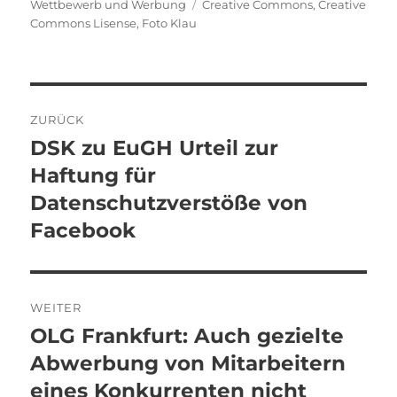
am
Schlagwörter
Wettbewerb und Werbung
Creative Commons
,
Creative
Commons Lisense
,
Foto Klau
Beitragsnavigation
ZURÜCK
DSK zu EuGH Urteil zur
Vorheriger
Beitrag:
Haftung für
Datenschutzverstöße von
Facebook
WEITER
OLG Frankfurt: Auch gezielte
Nächster
Beitrag:
Abwerbung von Mitarbeitern
eines Konkurrenten nicht