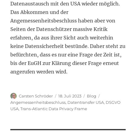
Datenaustausch mit den USA wieder möglich.
Das Abkommen und der
Angemessenheitsbeschluss haben aber von
Seiten der Datenschützer massive Kritik
erfahren, da aus ihrer Sicht auch weiterhin
keine Datensicherheit bestünde. Daher steht zu
befürchten, dass es nur eine Frage der Zeit ist,
bis der EuGH zur Klärung dieser Frage erneut
angerufen werden wird.
Autor
Veröffentlicht
Kategorien
Schlagwörter
Carsten Schröder
18. Juli 2023
Blog
am
Angemessenheitsbeschluss
,
Datentransfer USA
,
DSGVO
USA
,
Trans-Atlantic Data Privacy Frame