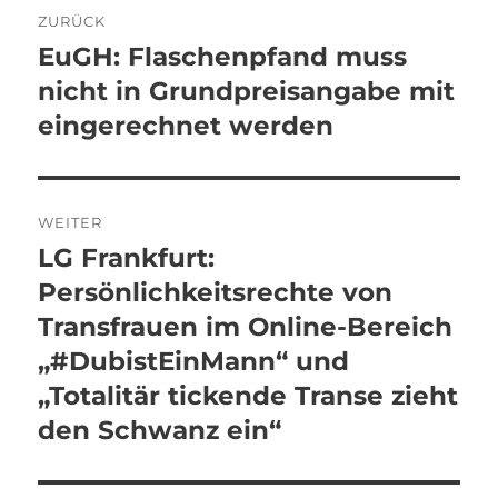
Beitragsnavigation
ZURÜCK
EuGH: Flaschenpfand muss
Vorheriger
Beitrag:
nicht in Grundpreisangabe mit
eingerechnet werden
WEITER
LG Frankfurt:
Nächster
Beitrag:
Persönlichkeitsrechte von
Transfrauen im Online-Bereich
„#DubistEinMann“ und
„Totalitär tickende Transe zieht
den Schwanz ein“