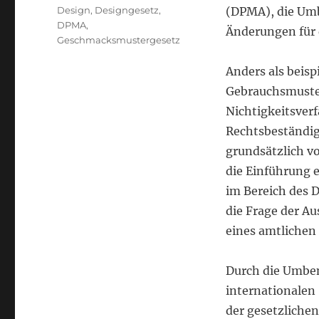
Schlagwörter
Design
,
Designgesetz
,
(DPMA), die Um
DPMA
,
Änderungen für 
Geschmacksmustergesetz
Anders als beis
Gebrauchsmuste
Nichtigkeitsver
Rechtsbeständi
grundsätzlich v
die Einführung e
im Bereich des 
die Frage der A
eines amtlichen 
Durch die Umben
internationalen
der gesetzlichen