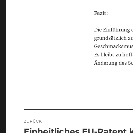
Fazit
:
Die Einführung 
grundsätzlich z
Geschmacksmuste
Es bleibt zu hof
Änderung des Sc
Beitragsnavigation
ZURÜCK
Einheitliches EU-Patent 
Vorheriger