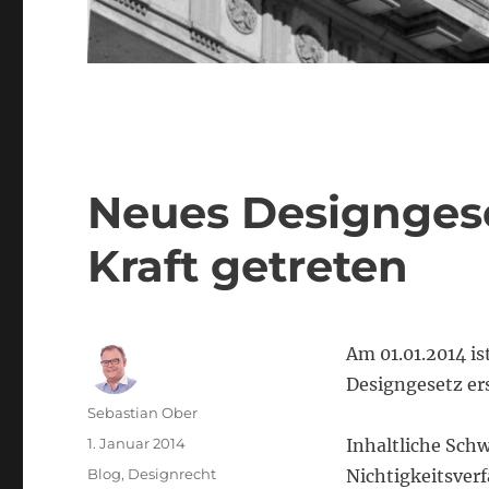
Neues Designgese
Kraft getreten
Am 01.01.2014 i
Designgesetz er
Autor
Sebastian Ober
Veröffentlicht
1. Januar 2014
Inhaltliche Sch
am
Kategorien
Blog
,
Designrecht
Nichtigkeitsve