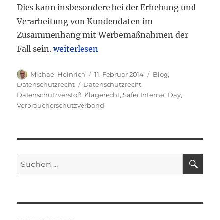
Dies kann insbesondere bei der Erhebung und
Verarbeitung von Kundendaten im
Zusammenhang mit Werbemaßnahmen der
„Datenschutzrecht“
Fall sein.
weiterlesen
Autor
Veröffentlicht
Kategorien
Michael Heinrich
11. Februar 2014
Blog
,
am
Schlagwörter
Datenschutzrecht
Datenschutzrecht
,
Datenschutzverstoß
,
Klagerecht
,
Safer Internet Day
,
Verbraucherschutzverband
SU
Suchen
nach: