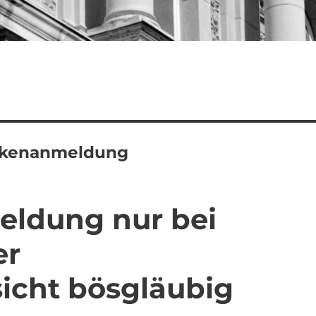
rkenanmeldung
ldung nur bei
er
icht bösgläubig