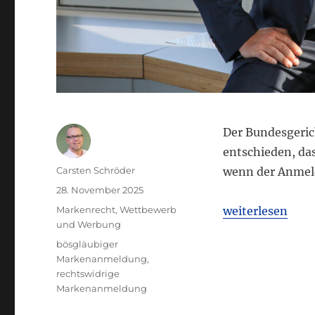
Der Bundesgeric
entschieden, da
Autor
Carsten Schröder
wenn der Anmeld
Veröffentlicht
28. November 2025
am
Kategorien
„BGH: Markenan
Markenrecht
,
Wettbewerb
weiterlesen
und Werbung
Schlagwörter
bösgläubiger
Markenanmeldung
,
rechtswidrige
Markenanmeldung