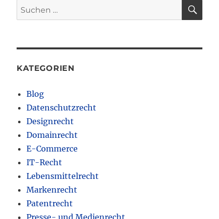
SU
Suchen
nach:
KATEGORIEN
Blog
Datenschutzrecht
Designrecht
Domainrecht
E-Commerce
IT-Recht
Lebensmittelrecht
Markenrecht
Patentrecht
Presse- und Medienrecht