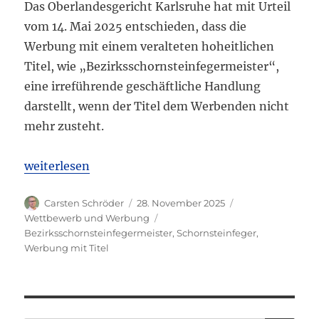
Das Oberlandesgericht Karlsruhe hat mit Urteil
vom 14. Mai 2025 entschieden, dass die
Werbung mit einem veralteten hoheitlichen
Titel, wie „Bezirksschornsteinfegermeister“,
eine irreführende geschäftliche Handlung
darstellt, wenn der Titel dem Werbenden nicht
mehr zusteht.
„OLG Karlsruhe: Werbung mit veraltetem Titel „Bez
weiterlesen
Autor
Veröffentlicht
Kategorien
Carsten Schröder
28. November 2025
am
Schlagwörter
Wettbewerb und Werbung
Bezirksschornsteinfegermeister
,
Schornsteinfeger
,
Werbung mit Titel