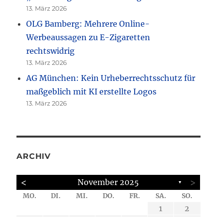
13. März 2026
OLG Bamberg: Mehrere Online-
Werbeaussagen zu E-Zigaretten
rechtswidrig
13. März 2026
AG München: Kein Urheberrechtsschutz für
maßgeblich mit KI erstellte Logos
13. März 2026
ARCHIV
<
>
November 2025
▼
MO.
DI.
MI.
DO.
FR.
SA.
SO.
6
6
6
6
6
4
5
4
4
4
2
4
2
5
5
2
7
7
7
3
1
1
1
2