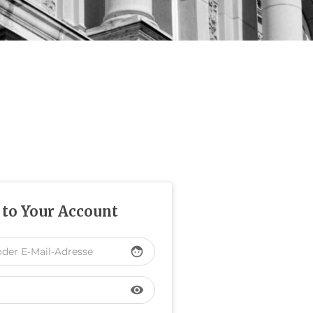
 to Your Account
face
visibility