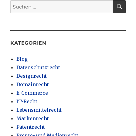
SU
Suchen
nach:
KATEGORIEN
Blog
Datenschutzrecht
Designrecht
Domainrecht
E-Commerce
IT-Recht
Lebensmittelrecht
Markenrecht
Patentrecht
Presse- und Medienrecht