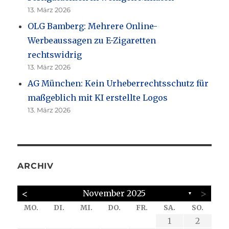
13. März 2026
OLG Bamberg: Mehrere Online-
Werbeaussagen zu E-Zigaretten
rechtswidrig
13. März 2026
AG München: Kein Urheberrechtsschutz für
maßgeblich mit KI erstellte Logos
13. März 2026
ARCHIV
<
>
November 2025
▼
MO.
DI.
MI.
DO.
FR.
SA.
SO.
4
6
4
4
6
4
6
4
6
6
7
5
7
2
7
2
3
5
5
2
1
1
1
2