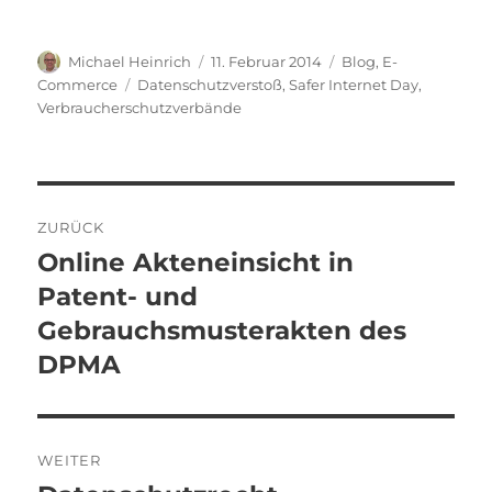
Autor
Veröffentlicht
Kategorien
Michael Heinrich
11. Februar 2014
Blog
,
E-
am
Schlagwörter
Commerce
Datenschutzverstoß
,
Safer Internet Day
,
Verbraucherschutzverbände
Beitragsnavigation
ZURÜCK
Online Akteneinsicht in
Vorheriger
Beitrag:
Patent- und
Gebrauchsmusterakten des
DPMA
WEITER