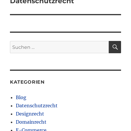
Datenschutzrecht
Nächster
Beitrag:
SU
Suchen
nach:
KATEGORIEN
Blog
Datenschutzrecht
Designrecht
Domainrecht
E-Commerce