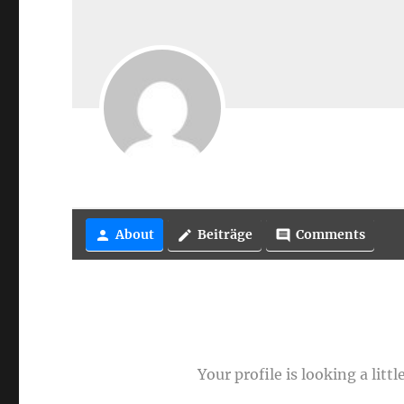
About
Beiträge
Comments
person
create
comment
Your profile is looking a lit