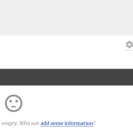
setting
sentiment_dissatisfied
tle empty. Why not
add some information
?